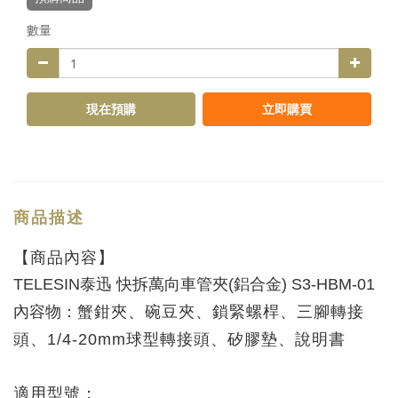
數量
現在預購
立即購買
商品描述
【商品內容】
TELESIN泰迅 快拆萬向車管夾(鋁合金) S3-HBM-01
內容物：
蟹鉗夾、
碗豆夾
、
鎖緊螺桿
、
三腳轉接
頭
、
1/4-20mm球型轉接頭
、
矽膠墊
、
說明書
適用型號：