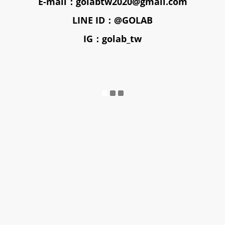
E-mail：golabtw2020@gmail.com
LINE ID：@GOLAB
IG：golab_tw