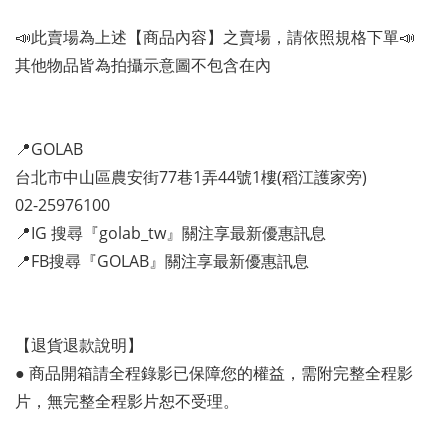
📣此賣場為上述【商品內容】之賣場，請依照規格下單📣
其他物品皆為拍攝示意圖不包含在內
📍GOLAB
台北市中山區農安街77巷1弄44號1樓(稻江護家旁)
02-25976100
📍IG 搜尋『golab_tw』關注享最新優惠訊息
📍FB搜尋『GOLAB』關注享最新優惠訊息
【退貨退款說明】
● 商品開箱請全程錄影已保障您的權益，需附完整全程影
片，無完整全程影片恕不受理。