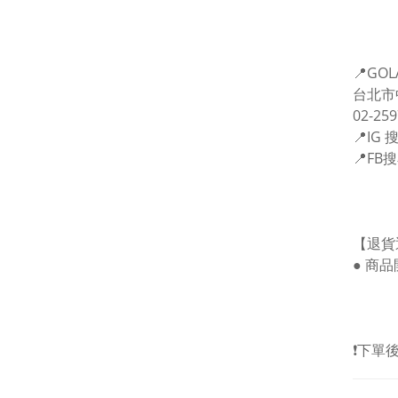
📍GOL
台北市
02-25
📍IG
📍F
【退貨
● 商
❗️下