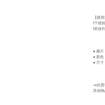
【購買
❗️下
❗️若
● 圖
● 顏
● 尺
📣此
其他物