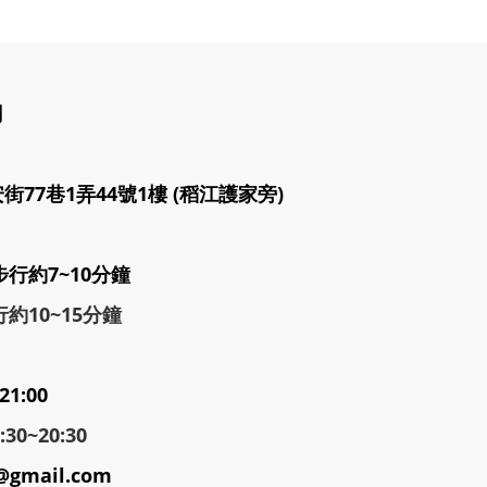
司
77巷1弄44號1樓 (稻江護家旁)
步行約7~10分鐘
約10~15分鐘
21:00
0~20:30
@gmail.com