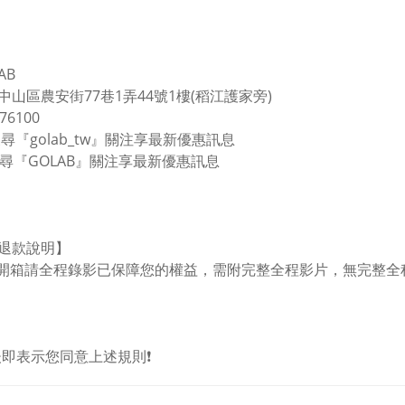
AB
中山區農安街77巷1弄44號1樓(稻江護家旁)
976100
 搜尋『golab_tw』關注享最新優惠訊息
B搜尋『GOLAB』關注享最新優惠訊息
退款說明】
品開箱請全程錄影已保障您的權益，需附完整全程影片，無完整全
單後即表示您同意上述規則❗️