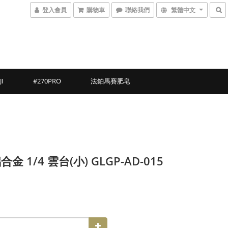
登入會員
購物車
聯絡我們
繁體中文
JI
#270PRO
法鉑馬賽肥皂
金 1/4 雲台(小) GLGP-AD-015