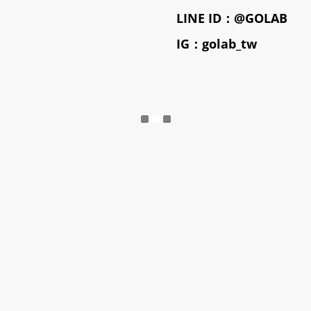
LINE ID：@GOLAB
IG：golab_tw