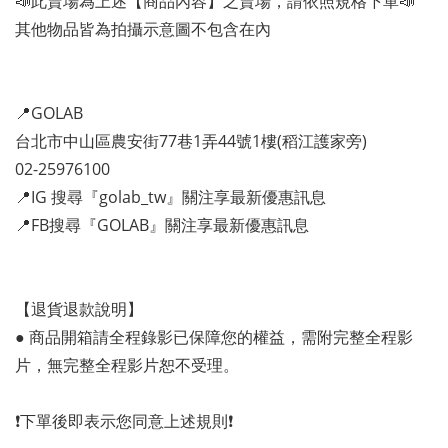
📣此賣場為上述【商品內容】之賣場，請依照規格下單📣
其他物品皆為拍攝示意圖不包含在內
📍GOLAB
台北市中山區農安街77巷1弄44號1樓(稻江護家旁)
02-25976100
📍IG 搜尋『golab_tw』關注享最新優惠訊息
📍FB搜尋『GOLAB』關注享最新優惠訊息
【退貨退款說明】
● 商品開箱請全程錄影已保障您的權益，需附完整全程影
片，無完整全程影片恕不受理。
❗️下單後即表示您同意上述規則❗️