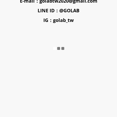
E-mail：golabtw2020@gmail.com
LINE ID：@GOLAB
IG：golab_tw