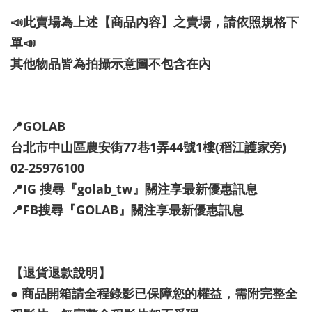
📣此賣場為上述【商品內容】之賣場，請依照規格下
單📣
其他物品皆為拍攝示意圖不包含在內
📍GOLAB
台北市中山區農安街77巷1弄44號1樓(稻江護家旁)
02-25976100
📍IG 搜尋『golab_tw』關注享最新優惠訊息
📍FB搜尋『GOLAB』關注享最新優惠訊息
【退貨退款說明】
● 商品開箱請全程錄影已保障您的權益，需附完整全