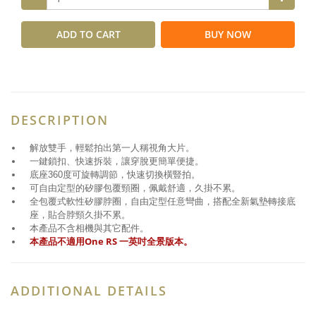
ADD TO CART
BUY NOW
DESCRIPTION
解放雙手，輕鬆拍出第一人稱視角大片。
一鍵鎖扣、快速拆裝，讓穿脫更簡單便捷。
底座360度可旋轉調節，快速切換橫豎拍。
可自由定型的矽膠包覆頸圈，佩戴舒適，久掛不累。
全包覆式軟性矽膠脖圈，自由定型任意彎曲，搭配全新氣墊轉接底
座，貼合脖頸久掛不累。
本產品不含相機與其它配件。
本產品不適用One RS 一英吋全景版本。
ADDITIONAL DETAILS