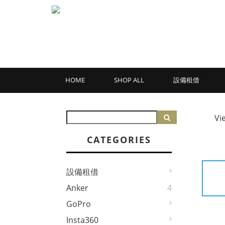
HOME
SHOP ALL
設備租借
Vi
CATEGORIES
設備租借
Anker
4
GoPro
Insta360