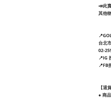
📣此
其他
📍GO
台北市
02-25
📍I
📍F
【退
● 