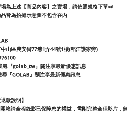
賣場為上述【商品內容】之賣場，請依照規格下單📣
物品皆為拍攝示意圖不包含在內
LAB
中山區農安街77巷1弄44號1樓(稻江護家旁)
976100
G 搜尋『golab_tw』關注享最新優惠訊息
B搜尋『GOLAB』關注享最新優惠訊息
貨退款說明】
商品開箱請全程錄影已保障您的權益，需附完整全程影片，