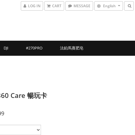
LOG IN
CART
MESSAGE
English
DJI
#270PRO
法鉑馬賽肥皂
s360 Care 暢玩卡
99