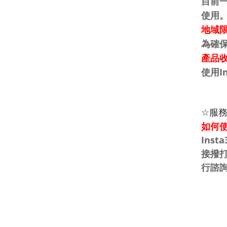
目前一
使用
地域
為確保
產品
使用I
☆
服
如何使用
Ins
接撥
行諮詢