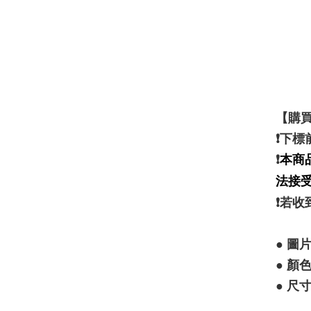
【購買
❗️下
❗️
本商
法接
❗️若
● 圖
● 顏
● 尺