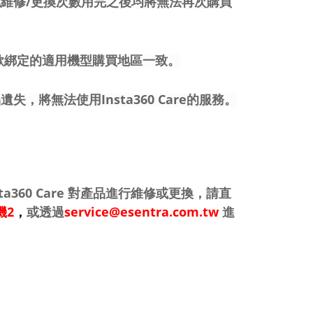
過後或維修/更換次數用完之後均將無法再次購買
和您欲綁定的適用機型購買地區一致。
失，將無法使用Insta360 Care的服務。
ta360 Care 對產品進行維修或更換，請直
機2
，
或透過
service@esentra.com.tw
進