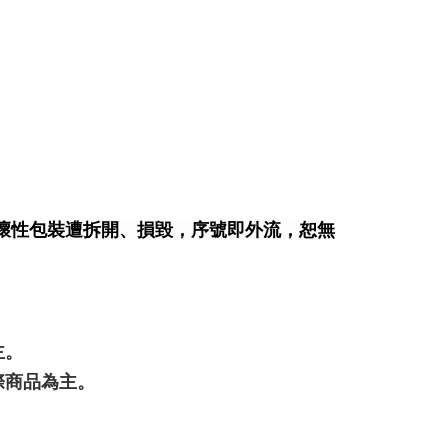
壞性包裝遭拆開、損毀，序號即外流，恕無
主。
際商品為主。