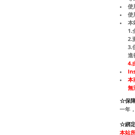
使
使
本
1
2
3
進
4
I
本
無
☆保
一年，
☆綁
本站所