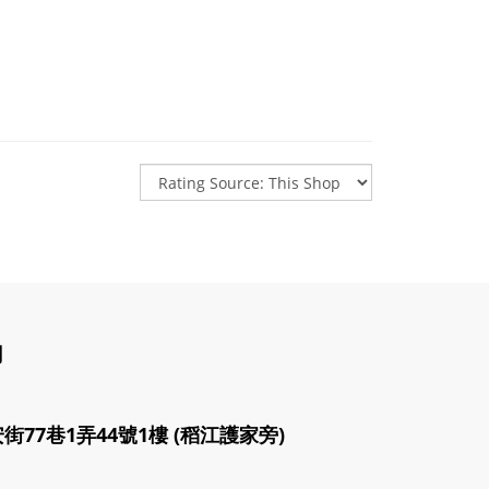
司
77巷1弄44號1樓 (稻江護家旁)