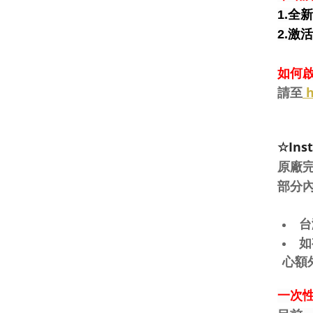
1.全
2.激
如何啟
h
請至
☆Ins
原廠
部分
台
如
心額
一次