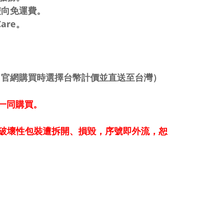
享雙向免運費。
are。
60 官網購買時選擇台幣計價並直送至台灣）
機一同購買。
破壞性包裝遭拆開、損毀，序號即外流，恕