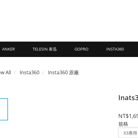
ANKER
TELESIN 泰迅
GOPRO
INSTA360
ew All
Insta360
Insta360 原廠
Inat
NT$1,6
規格