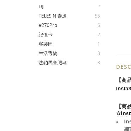
DJI
TELESIN 泰迅
55
#270Pro
6
記憶卡
2
客製區
1
生活選物
3
法鉑馬賽肥皂
8
DESC
【商
Insta
【商
☆Inst
I
導