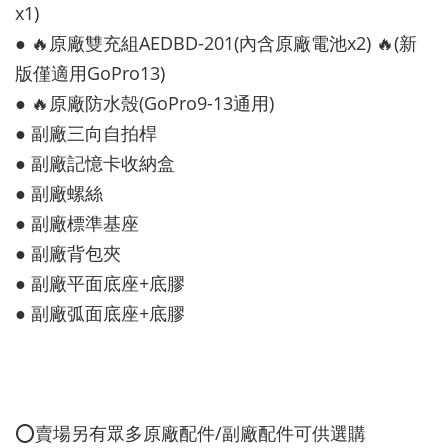
x1)
● 🔥原廠雙充組AEDBD-201(內含原廠電池x2) 🔥(新
版僅適用GoPro13)
● 🔥原廠防水殼(GoPro9-13通用)
● 副廠三向自拍桿
● 副廠記憶卡收納盒
● 副廠螺絲
● 副廠標準基座
● 副廠背包夾
● 副廠平面底座+底膠
● 副廠弧面底座+底膠
⭕️賣場另有眾多原廠配件/副廠配件可供選購