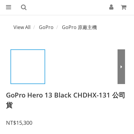
View All
GoPro
GoPro 原廠主機
GoPro Hero 13 Black CHDHX-131 公司
貨
NT$15,300