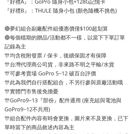
『好禮A』：GoPro 隨身小包+128G記憶卡
『好禮B』：THULE 隨身小包 (顏色隨機不挑色)
🔴夢幻組合副廠配件組優惠價僅$100超划算
🔴每個檔期的贈品/活動都不一樣，以當下下單訂單
記錄為主
🎊均含稅附發票 / 保卡，後續保固才有保障
🎊台灣代理商公司貨，非來路不明之平輸/水貨
🎊可參考賣場 GoPro 5~12 破百台評價
🎊此為我們自行搭配組合，不另行參與原廠活動哦
🎊實體門市售後免擔憂
🎊GoPro9~13『部份』配件通用 (座充組與電池與
GoPro9~12不共用)
🎊組合配件內容有時會更換，圖片來不及更換，已下
單時當下的商品敘述內容為主