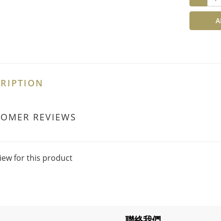
A
RIPTION
TOMER REVIEWS
iew for this product
聯絡我們