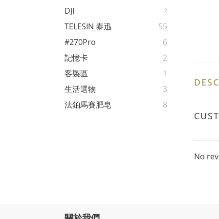
DJI
TELESIN 泰迅
55
#270Pro
6
記憶卡
2
客製區
1
DESC
生活選物
3
法鉑馬賽肥皂
8
CUS
No rev
關於我們