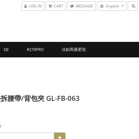
LOG IN
CART
MESSAGE
English
DJI
#270PRO
法鉑馬賽肥皂
拆腰帶/背包夾 GL-FB-063
Y