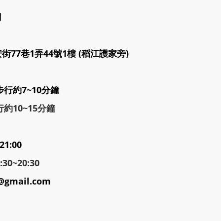
司
77巷1弄44號1樓 (稻江護家旁)
步行約7~10分鐘
約10~15分鐘
21:00
0~20:30
@gmail.com