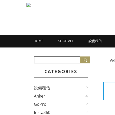
HOME
SHOP ALL
設備租借
Vi
CATEGORIES
設備租借
Anker
4
GoPro
Insta360