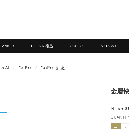
ANKER
TELESIN 泰迅
GOPRO
INSTA360
ew All
GoPro
GoPro 副廠
金屬快
NT$500
QUANTIT