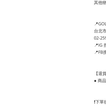
其他
📍GO
台北市
02-25
📍I
📍F
【退
● 
❗️下