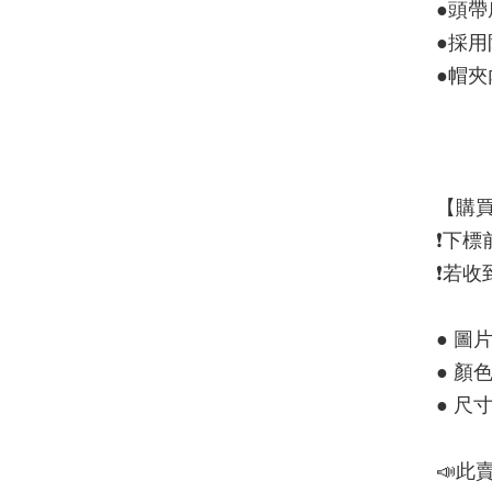
●頭
●採
●帽
【購買
❗️下
❗️若
● 圖
● 顏
● 尺
📣此