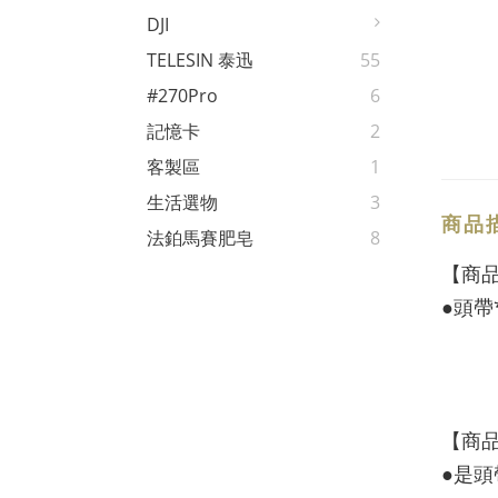
DJI
TELESIN 泰迅
55
#270Pro
6
記憶卡
2
客製區
1
生活選物
3
商品
法鉑馬賽肥皂
8
【商
●頭帶
【商
●是