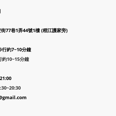
司
77巷1弄44號1樓 (稻江護家旁)
步行約7~10分鐘
約10~15分鐘
21:00
0~20:30
@gmail.com