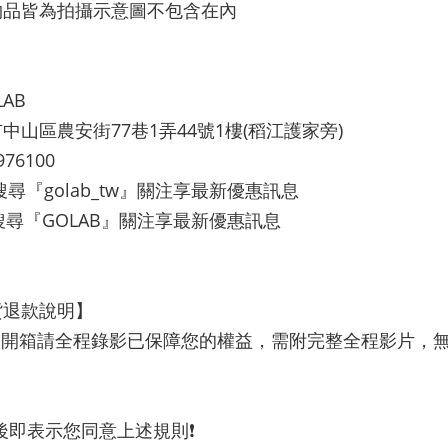
物品皆為拍攝示意圖不包含在內
LAB
中山區農安街77巷1弄44號1樓(稻江護家旁)
976100
G 搜尋『golab_tw』關注享最新優惠訊息
B搜尋『GOLAB』關注享最新優惠訊息
貨退款說明】
商品開箱請全程錄影已保障您的權益，需附完整全程影片，
單後即表示您同意上述規則❗️