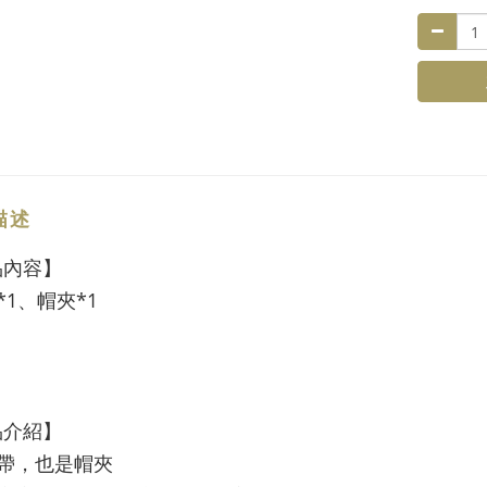
描述
品內容】
*1、帽夾*1
品介紹】
頭帶，也是帽夾