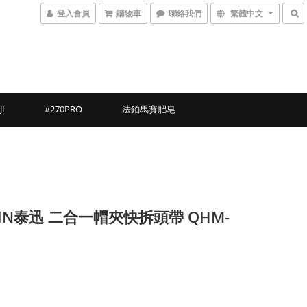
登入會員
購物車
聯絡我們
繁體中文
JI
#270PRO
法鉑馬賽肥皂
ESIN泰迅 二合一帽夾快拆頭帶 QHM-