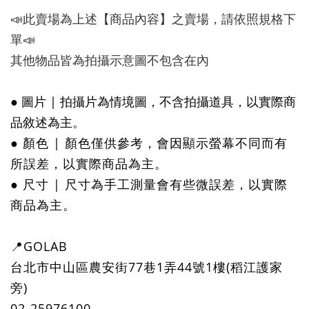
📣此賣場為上述【商品內容】之賣場，請依照規格下
單📣
其他物品皆為拍攝示意圖不包含在內
● 圖片 | 拍攝片為情境圖，不含拍攝道具，以實際商
品敘述為主。
● 顏色 | 顏色僅供參考，會因顯示螢幕不同而有
所誤差，以實際商品為主。
● 尺寸 | 尺寸為手工測量會有些微誤差，以實際
商品為主。
📍GOLAB
台北市中山區農安街77巷1弄44號1樓(稻江護家
旁)
02-25976100